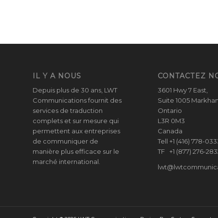
IL Y A NOUS
CONTACTEZ N
Depuis plus de 30 ans, LWT
3601 Hwy 7 East,
Communications fournit des
Suite 1005 Markha
services de traduction
Ontario
complets et sur mesure qui
L3R 0M3
permettent aux entreprises
Canada
de communiquer de
Tell +1 (416) 778-033
manière plus efficace sur le
TF +1 (877) 276-283
marché international.
lwt@lwtcommunica