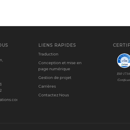
OUS
LIENS RAPIDES
CERTIF
Traduction
m,
Conception et mise en
page numérique
ISO 171
Gestion de projet
Certifica
3
Carrières
2
Contactez Nous
tions.com